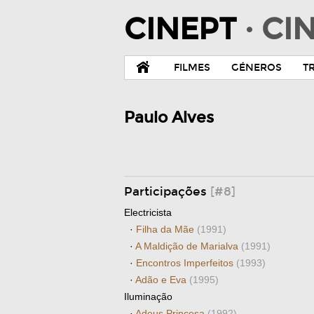
CINEPT
· C
FILMES
GÉNEROS
T
Paulo Alves
Participações
[#8]
Electricista
·
Filha da Mãe
(1991)
·
A Maldição de Marialva
(1991)
·
Encontros Imperfeitos
(1993)
·
Adão e Eva
(1995)
Iluminação
·
Adeus Princesa
(1992)