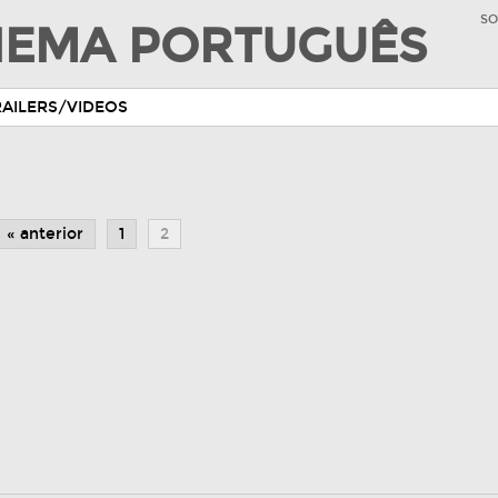
SO
INEMA PORTUGUÊS
RAILERS/VIDEOS
« anterior
1
2