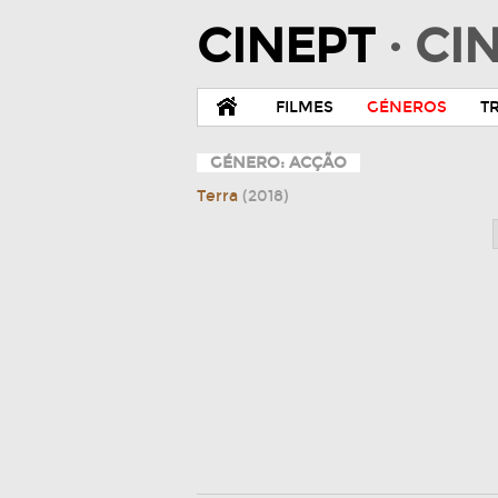
CINEPT
· C
FILMES
GÉNEROS
T
GÉNERO: ACÇÃO
Terra
(2018)