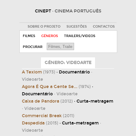
CINEPT
· CINEMA PORTUGUÊS
SOBRE O PROJETO
SUGESTÕES
CONTACTOS
FILMES
GÉNEROS
TRAILERS/VIDEOS
PROCURAR
GÉNERO: VIDEOARTE
A Texlom
(1973)
· Documentário
·
Videoarte
Agora É Que a Gente Se...
(1974)
·
Documentário
· Videoarte
Caixa de Pandora
(2012)
· Curta-metragem
· Videoarte
Commercial Break
(2011)
Despedida
(2015)
· Curta-metragem
·
Videoarte