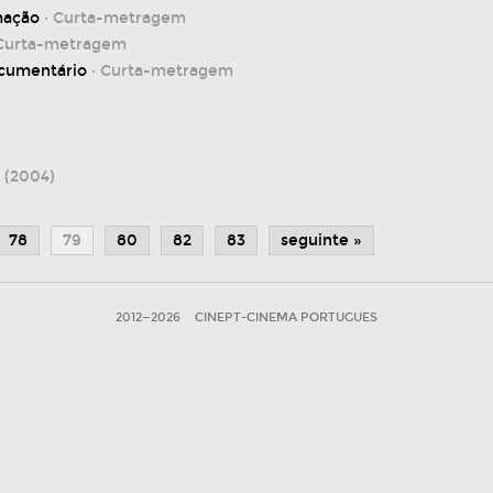
mação
· Curta-metragem
Curta-metragem
ocumentário
· Curta-metragem
I
(2004)
78
79
80
82
83
seguinte »
2012—2026
CINEPT-CINEMA PORTUGUES