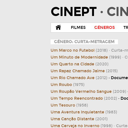
CINEPT
· C
FILMES
GÉNEROS
T
GÉNERO: CURTA-METRAGEM
Um Marco no Futebol
(2018)
· Curta-
Um Minuto de Modernidade
(1999)
· 
Um Quarto na Cidade
(2020)
Um Rapaz Chamado Jaime
(2015)
Um Rio Chamado Ave
(2012)
· Docume
Um Roubo
(1975)
Um Roupão Vermelho Sangue
(2009)
Um Tempo Reencontrado
(2002)
· Do
Um Tesouro
(1958)
Uma Aventura Inquietante
(1983)
Uma Canção Distante
(2001)
Uma Cerveja no Inverno
(1998)
· Curt