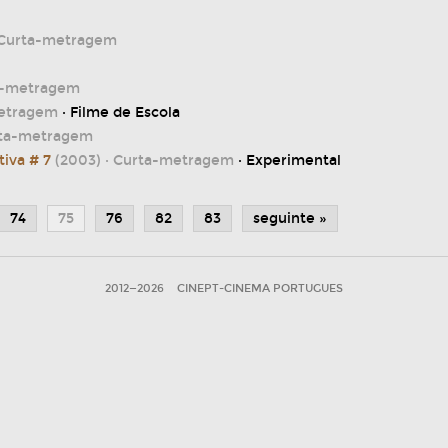
 Curta-metragem
a-metragem
etragem
· Filme de Escola
rta-metragem
tiva # 7
(2003)
· Curta-metragem
· Experimental
74
75
76
82
83
seguinte »
2012—2026
CINEPT-CINEMA PORTUGUES