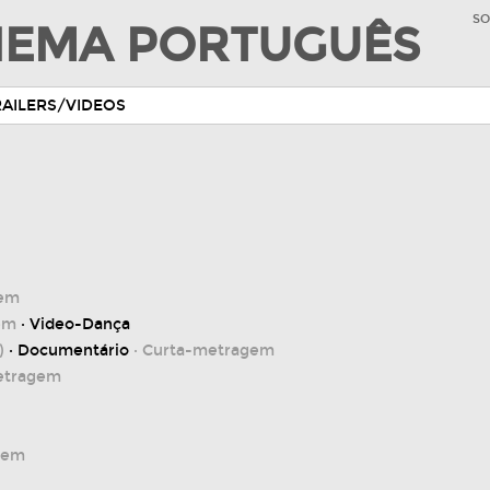
SO
INEMA PORTUGUÊS
RAILERS/VIDEOS
gem
em
· Video-Dança
)
· Documentário
· Curta-metragem
etragem
gem