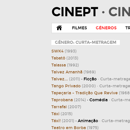
CINEPT
· C
FILMES
GÉNEROS
T
GÉNERO: CURTA-METRAGEM
SWK4
(1993)
Tabatô
(2013)
Talassa
(1992)
Talvez Amanhã
(1969)
Talvez...
(2011)
· Ficção
· Curta-metra
Tango Privado
(2000)
· Curta-metrag
Tapeçaria - Tradição Que Revive
(1968
Taprobana
(2014)
· Comédia
· Curta-m
Tarrafal
(2007)
Táxi
(2015)
Táxi!
(2001)
· Animação
· Curta-metra
Teatro em Borba
(1975)