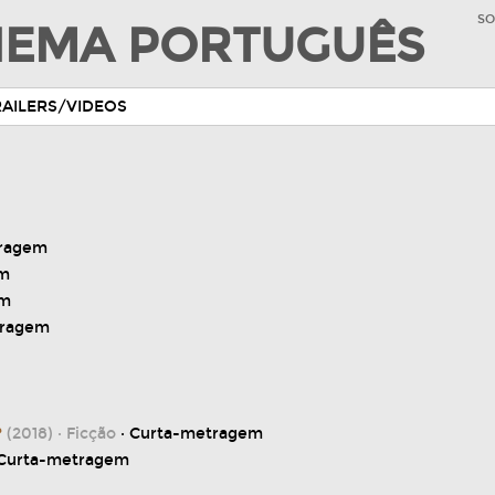
SO
INEMA PORTUGUÊS
RAILERS/VIDEOS
tragem
em
em
tragem
?
(2018)
· Ficção
· Curta-metragem
 Curta-metragem