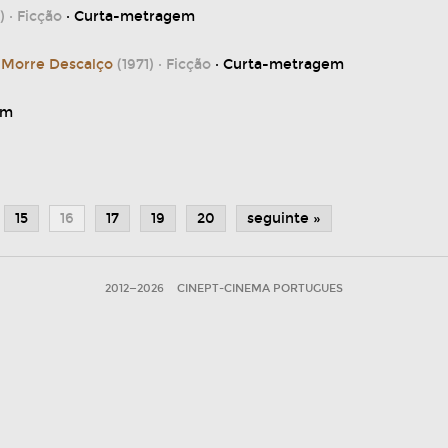
)
· Ficção
· Curta-metragem
 Morre Descalço
(1971)
· Ficção
· Curta-metragem
em
15
16
17
19
20
seguinte »
2012—2026
CINEPT-CINEMA PORTUGUES