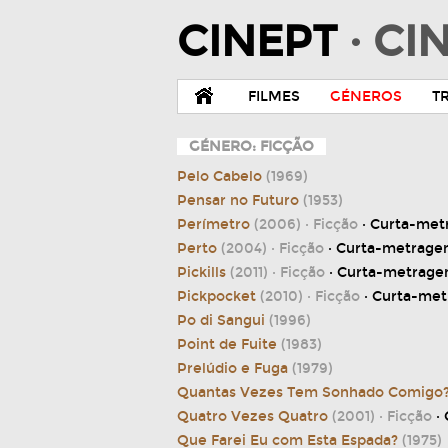
CINEPT
· C
FILMES
GÉNEROS
T
GÉNERO: FICÇÃO
Pelo Cabelo
(1969)
Pensar no Futuro
(1953)
Perímetro
(2006)
· Ficção
· Curta-me
Perto
(2004)
· Ficção
· Curta-metrag
Pickills
(2011)
· Ficção
· Curta-metrag
Pickpocket
(2010)
· Ficção
· Curta-me
Po di Sangui
(1996)
Point de Fuite
(1983)
Prelúdio e Fuga
(1979)
Quantas Vezes Tem Sonhado Comigo
Quatro Vezes Quatro
(2001)
· Ficção
·
Que Farei Eu com Esta Espada?
(1975)