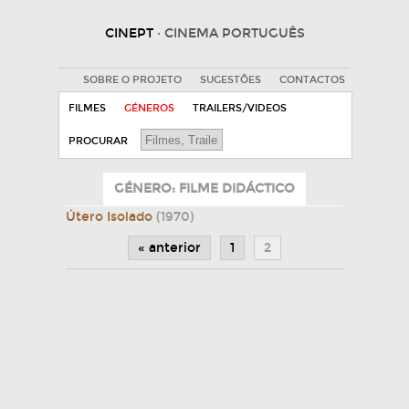
CINEPT
· CINEMA PORTUGUÊS
SOBRE O PROJETO
SUGESTÕES
CONTACTOS
FILMES
GÉNEROS
TRAILERS/VIDEOS
PROCURAR
GÉNERO: FILME DIDÁCTICO
Útero Isolado
(1970)
« anterior
1
2