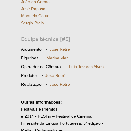
João do Carmo
José Raposo
Manuela Couto
Sérgio Praia
Equipa técnica [#5]
Argumento:
·
José Retré
Figurinos:
·
Marina Vian
Operador de Câmara:
·
Luís Tavares Alves
Produtor:
·
José Retré
Realização:
·
José Retré
Outras informações:
Festivais e Prémios:
# 2014 - FESTin – Festival de Cinema
Itinerante da Língua Portuguesa, 5ª edição -
Melhor Curta-metragem