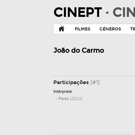
CINEPT
· C
FILMES
GÉNEROS
T
João do Carmo
Participações
[#1]
Intérprete
·
Perto
(2013)