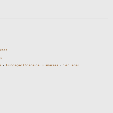
rães
es
s
·
Fundação Cidade de Guimarães
·
Saguenail