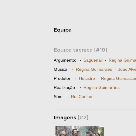
Equipa
Equipa técnica [#10]
Argumento:
·
Saguenail
·
Regina Guima
Música:
·
Regina Guimarães
·
João Alv
Produtor:
·
Hélastre
·
Regina Guimarãe
Realização:
·
Regina Guimarães
Som:
·
Rui Coelho
Imagens
[#2]: