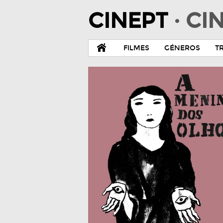
CINEPT
· C
FILMES
GÉNEROS
T