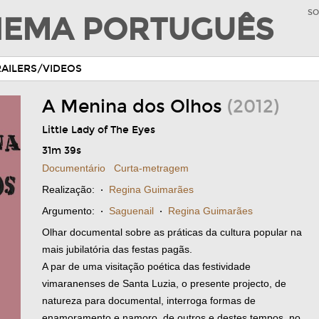
SO
INEMA PORTUGUÊS
RAILERS/VIDEOS
A Menina dos Olhos
(2012)
Little Lady of The Eyes
31m 39s
Documentário
Curta-metragem
Realização:
·
Regina Guimarães
Argumento:
·
Saguenail
·
Regina Guimarães
Olhar documental sobre as práticas da cultura popular na
mais jubilatória das festas pagãs.
A par de uma visitação poética das festividade
vimaranenses de Santa Luzia, o presente projecto, de
natureza para documental, interroga formas de
enamoramento e namoro, de outros e destes tempos, no