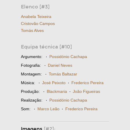
Elenco [#3]
Anabela Teixeira
Cristovão Campos
Tomás Alves
Equipa técnica [#10]
Argumento:
·
Possidónio Cachapa
Fotografia:
·
Daniel Neves
Montagem:
·
Tomás Baltazar
Música:
·
José Peixoto
·
Frederico Pereira
Produção:
·
Blackmaria
·
João Figueiras
Realização:
·
Possidónio Cachapa
Som:
·
Marco Leão
·
Frederico Pereira
Imagens
[#2]: