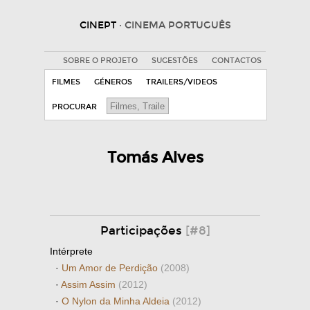
CINEPT
· CINEMA PORTUGUÊS
SOBRE O PROJETO
SUGESTÕES
CONTACTOS
FILMES
GÉNEROS
TRAILERS/VIDEOS
PROCURAR
Tomás Alves
Participações
[#8]
Intérprete
·
Um Amor de Perdição
(2008)
·
Assim Assim
(2012)
·
O Nylon da Minha Aldeia
(2012)