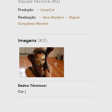
Equipa técnica [#3]
Produção:
·
JumpCut
Realização:
·
Vera Mantero
·
Miguel
Gonçalves Mendes
Imagens
[#2]:
Dados Técnicos:
Cor |