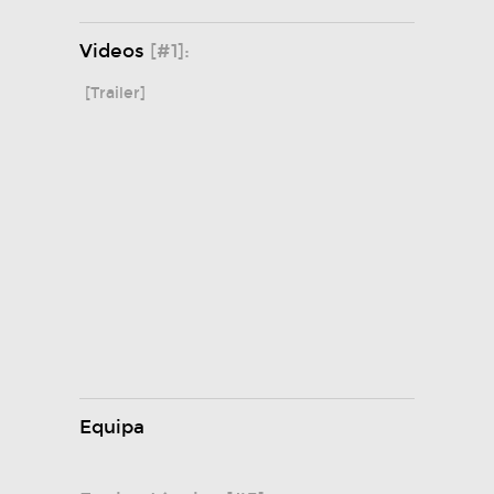
Videos
[#1]:
[Trailer]
Equipa