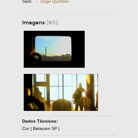
Som:
·
Jorge Quintela
Imagens
[#3]:
Dados Técnicos:
Cor | Betacam SP |