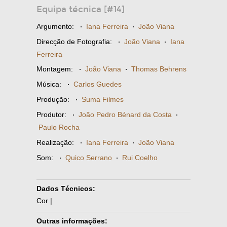
Equipa técnica [#14]
Argumento:
·
Iana Ferreira
·
João Viana
Direcção de Fotografia:
·
João Viana
·
Iana
Ferreira
Montagem:
·
João Viana
·
Thomas Behrens
Música:
·
Carlos Guedes
Produção:
·
Suma Filmes
Produtor:
·
João Pedro Bénard da Costa
·
Paulo Rocha
Realização:
·
Iana Ferreira
·
João Viana
Som:
·
Quico Serrano
·
Rui Coelho
Dados Técnicos:
Cor |
Outras informações: