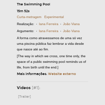
The Swimming Pool
15m 52s
Curta-metragem
Experimental
Realização:
·
Iana Ferreira
·
João Viana
Argumento:
·
Iana Ferreira
·
João Viana
A forma como atravessamos de uma só vez
uma piscina pública faz lembrar a vida desde
que nasce até ao fim.
[The way in which we cross, one time only, the
space of a public swimming pool reminds us of
life, from birth until the end.]
Mais informações:
Website externo
Videos
[#1]:
[Trailer]