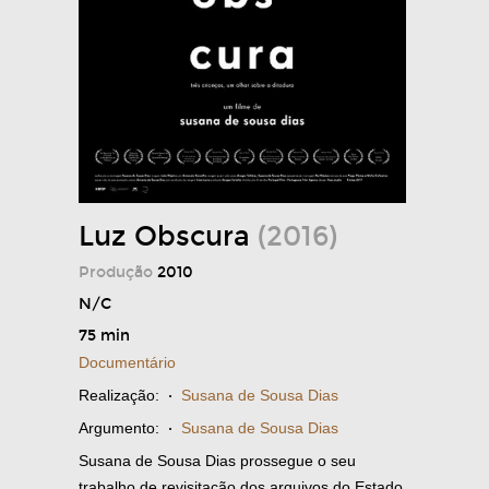
Luz Obscura
(2016)
Produção
2010
N/C
75 min
Documentário
Realização:
·
Susana de Sousa Dias
Argumento:
·
Susana de Sousa Dias
Susana de Sousa Dias prossegue o seu
trabalho de revisitação dos arquivos do Estado