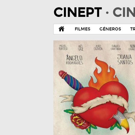
CINEPT
· C
FILMES
GÉNEROS
T