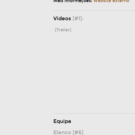
Mais informações:
Website externo
Videos
[#1]:
[Trailer]
Equipa
Elenco [#6]