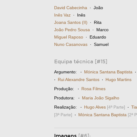
David Cabecinha
· João
Inês Vaz
· Inês
Joana Santos (II)
· Rita
João Pedro Sousa
· Marco
Miguel Raposo
· Eduardo
Nuno Casanovas
· Samuel
Equipa técnica [#15]
Argumento:
·
Mónica Santana Baptista
·
Rui Alexandre Santos
·
Hugo Martins
Produção:
·
Rosa Filmes
Produtora:
·
Maria João Sigalho
Realização:
·
Hugo Alves
[4ª Parte]
·
Ti
[3ª Parte]
·
Mónica Santana Baptista
[2ª P
Imagens
[#6]: