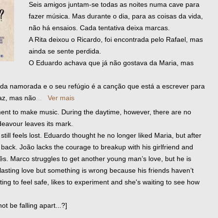
Seis amigos juntam-se todas as noites numa cave para
fazer música. Mas durante o dia, para as coisas da vida,
não há ensaios. Cada tentativa deixa marcas.
A Rita deixou o Ricardo, foi encontrada pelo Rafael, mas
ainda se sente perdida.
O Eduardo achava que já não gostava da Maria, mas
da namorada e o seu refúgio é a canção que está a escrever para
paz, mas não
...
Ver mais
ment to make music. During the daytime, however, there are no
deavour leaves its mark.
still feels lost. Eduardo thought he no longer liked Maria, but after
back. João lacks the courage to breakup with his girlfriend and
Inês. Marco struggles to get another young man’s love, but he is
rlasting love but something is wrong because his friends haven’t
ing to feel safe, likes to experiment and she's waiting to see how
t be falling apart...?]