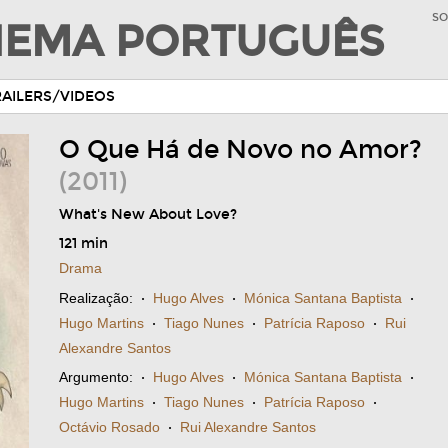
SO
INEMA PORTUGUÊS
RAILERS/VIDEOS
O Que Há de Novo no Amor?
(2011)
What's New About Love?
121 min
Drama
Realização:
·
Hugo Alves
·
Mónica Santana Baptista
·
Hugo Martins
·
Tiago Nunes
·
Patrícia Raposo
·
Rui
Alexandre Santos
Argumento:
·
Hugo Alves
·
Mónica Santana Baptista
·
Hugo Martins
·
Tiago Nunes
·
Patrícia Raposo
·
Octávio Rosado
·
Rui Alexandre Santos