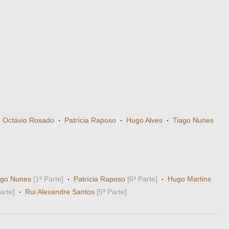
·
Octávio Rosado
·
Patrícia Raposo
·
Hugo Alves
·
Tiago Nunes
ago Nunes
[1ª Parte]
·
Patrícia Raposo
[6ª Parte]
·
Hugo Martins
arte]
·
Rui Alexandre Santos
[5ª Parte]