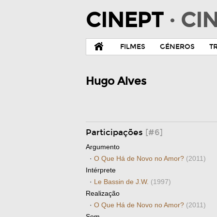
CINEPT
· C
FILMES
GÉNEROS
T
Hugo Alves
Participações
[#6]
Argumento
·
O Que Há de Novo no Amor?
(2011)
Intérprete
·
Le Bassin de J.W.
(1997)
Realização
·
O Que Há de Novo no Amor?
(2011)
Som