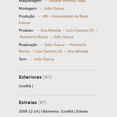
Maquilhagem:
·
Susana Miranda Sôpa
Montagem:
·
João Gazua
Produção:
·
UBI - Universidade da Beira
Interior
Produtor:
·
Ana Almeida
·
Luís Campos (II)
·
Humberto Rocha
·
João Gazua
Realização:
·
João Gazua
·
Humberto
Rocha
·
Luís Campos (II)
·
Ana Almeida
Som:
·
João Gazua
Exteriores
[#1]:
Covilhã |
Estreias
[#1]:
2008-12-14 | Ubicinema, Covilhã | Estreia