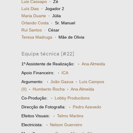
Luis Cassapo
· Zé
Luís Dias
· Jogador 2
Maria Duarte
· Júlia
Orlando Costa
· Sr. Manuel
Rui Santos
· César
Teresa Madruga
· Mãe de Olivia
Equipa técnica [#22]
1º Assistente de Realização:
·
Ana Almeida
Apoio Financeiro:
·
ICA
Argumento:
·
João Gazua
·
Luís Campos
(II)
·
Humberto Rocha
·
Ana Almeida
Co-Produção:
·
Lobby Productions
Direcção de Fotografia:
·
Pedro Azevedo
Efeitos Visuais:
·
Telmo Martins
Electricista:
·
Nelson Guerreiro