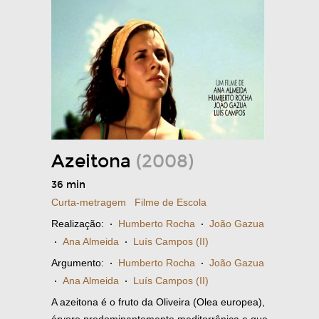
Azeitona
(2008)
36 min
Curta-metragem
Filme de Escola
Realização:
·
Humberto Rocha
·
João Gazua
·
Ana Almeida
·
Luís Campos (II)
Argumento:
·
Humberto Rocha
·
João Gazua
·
Ana Almeida
·
Luís Campos (II)
A azeitona é o fruto da Oliveira (Olea europea),