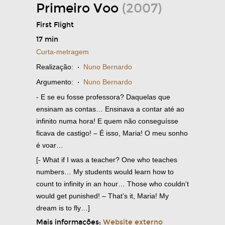
Primeiro Voo
(2007)
First Flight
17 min
Curta-metragem
Realização:
·
Nuno Bernardo
Argumento:
·
Nuno Bernardo
- E se eu fosse professora? Daquelas que
ensinam as contas… Ensinava a contar até ao
infinito numa hora! E quem não conseguísse
ficava de castigo! – É isso, Maria! O meu sonho
é voar…
[- What if I was a teacher? One who teaches
numbers… My students would learn how to
count to infinity in an hour… Those who couldn’t
would get punished! – That’s it, Maria! My
dream is to fly…]
Mais informações:
Website externo