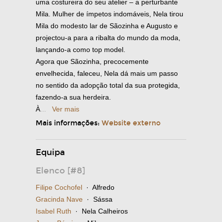
uma costureira do seu atelier – a perturbante
Mila. Mulher de ímpetos indomáveis, Nela tirou
Mila do modesto lar de Sãozinha e Augusto e
projectou-a para a ribalta do mundo da moda,
lançando-a como top model.
Agora que Sãozinha, precocemente
envelhecida, faleceu, Nela dá mais um passo
no sentido da adopção total da sua protegida,
fazendo-a sua herdeira.
À
...
Ver mais
Mais informações:
Website externo
Equipa
Elenco [#8]
Filipe Cochofel
· Alfredo
Gracinda Nave
· Sássa
Isabel Ruth
· Nela Calheiros