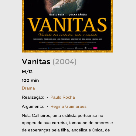
Vanitas
(2004)
M/12
100 min
Drama
Realização:
·
Paulo Rocha
Argumento:
·
Regina Guimarães
Nela Calheiros, uma estilista portuense no
apogeu da sua carreira, tomou-se de amores e
de esperanças pela filha, angélica e única, de