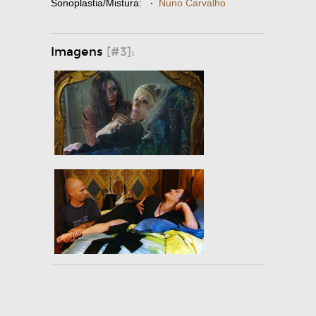
Sonoplastia/Mistura:
·
Nuno Carvalho
Imagens
[#3]: