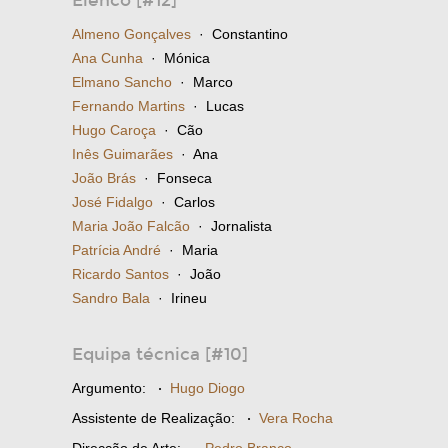
Elenco [#12]
Almeno Gonçalves
· Constantino
Ana Cunha
· Mónica
Elmano Sancho
· Marco
Fernando Martins
· Lucas
Hugo Caroça
· Cão
Inês Guimarães
· Ana
João Brás
· Fonseca
José Fidalgo
· Carlos
Maria João Falcão
· Jornalista
Patrícia André
· Maria
Ricardo Santos
· João
Sandro Bala
· Irineu
Equipa técnica [#10]
Argumento:
·
Hugo Diogo
Assistente de Realização:
·
Vera Rocha