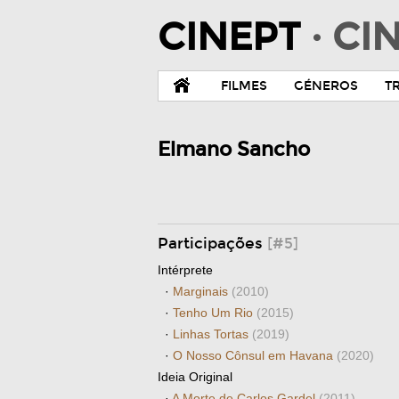
CINEPT
· C
FILMES
GÉNEROS
T
Elmano Sancho
Participações
[#5]
Intérprete
·
Marginais
(2010)
·
Tenho Um Rio
(2015)
·
Linhas Tortas
(2019)
·
O Nosso Cônsul em Havana
(2020)
Ideia Original
·
A Morte de Carlos Gardel
(2011)