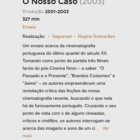
O Nosso Caso
(2003)
Produção
2001-2003
327 min
Ensaio
Realização:
·
Saguenail
·
Regina Guimarães
Um ensaio acerca da cinematografia
portuguesa do último quartel do século XX.
Tomando como ponto de partida três filmes
faróis do pós-Cinema Novo – a saber: "O
Passado e o Presente", "Brandos Costumes" e
"Jaime" – os autores empreenderam uma
revisitação crítica das ficções da nossa
cinematografia recente, buscando o que nela
há de furiosamente português. Cruzando o seu
ponto de vista com o de alguns cineastas,
críticos e cinéfilos, os autores interrogam-se
acerca das imagens e sons de um ci
...
Ver
mais