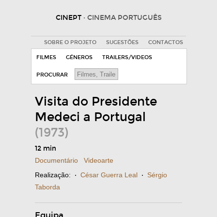
CINEPT
· CINEMA PORTUGUÊS
SOBRE O PROJETO
SUGESTÕES
CONTACTOS
FILMES
GÉNEROS
TRAILERS/VIDEOS
PROCURAR
Visita do Presidente
Medeci a Portugal
(1973)
12 min
Documentário
Videoarte
Realização:
·
César Guerra Leal
·
Sérgio
Taborda
Equipa