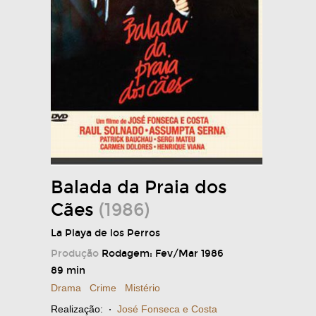
Balada da Praia dos
Cães
(1986)
La Playa de los Perros
Produção
Rodagem: Fev/Mar 1986
89 min
Drama
Crime
Mistério
Realização:
·
José Fonseca e Costa