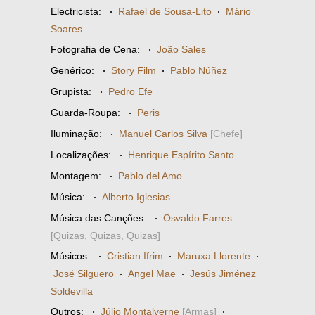
Electricista:
·
Rafael de Sousa-Lito
·
Mário
Soares
Fotografia de Cena:
·
João Sales
Genérico:
·
Story Film
·
Pablo Núñez
Grupista:
·
Pedro Efe
Guarda-Roupa:
·
Peris
Iluminação:
·
Manuel Carlos Silva
[Chefe]
Localizações:
·
Henrique Espírito Santo
Montagem:
·
Pablo del Amo
Música:
·
Alberto Iglesias
Música das Canções:
·
Osvaldo Farres
[Quizas, Quizas, Quizas]
Músicos:
·
Cristian Ifrim
·
Maruxa Llorente
·
José Silguero
·
Angel Mae
·
Jesús Jiménez
Soldevilla
Outros:
·
Júlio Montalverne
[Armas]
·