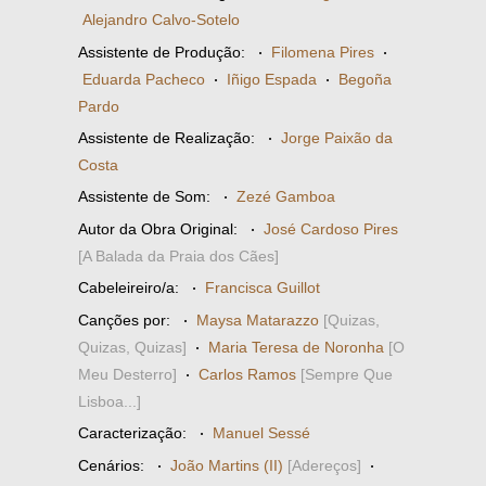
Alejandro Calvo-Sotelo
Assistente de Produção:
·
Filomena Pires
·
Eduarda Pacheco
·
Iñigo Espada
·
Begoña
Pardo
Assistente de Realização:
·
Jorge Paixão da
Costa
Assistente de Som:
·
Zezé Gamboa
Autor da Obra Original:
·
José Cardoso Pires
[A Balada da Praia dos Cães]
Cabeleireiro/a:
·
Francisca Guillot
Canções por:
·
Maysa Matarazzo
[Quizas,
Quizas, Quizas]
·
Maria Teresa de Noronha
[O
Meu Desterro]
·
Carlos Ramos
[Sempre Que
Lisboa...]
Caracterização:
·
Manuel Sessé
Cenários:
·
João Martins (II)
[Adereços]
·