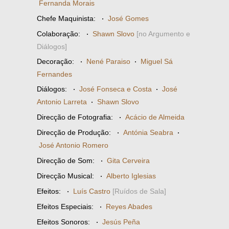
Fernanda Morais
Chefe Maquinista:
·
José Gomes
Colaboração:
·
Shawn Slovo
[no Argumento e
Diálogos]
Decoração:
·
Nené Paraiso
·
Miguel Sá
Fernandes
Diálogos:
·
José Fonseca e Costa
·
José
Antonio Larreta
·
Shawn Slovo
Direcção de Fotografia:
·
Acácio de Almeida
Direcção de Produção:
·
Antónia Seabra
·
José Antonio Romero
Direcção de Som:
·
Gita Cerveira
Direcção Musical:
·
Alberto Iglesias
Efeitos:
·
Luís Castro
[Ruídos de Sala]
Efeitos Especiais:
·
Reyes Abades
Efeitos Sonoros:
·
Jesús Peña