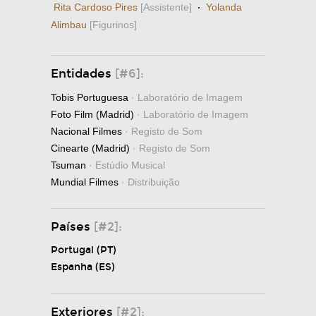
Rita Cardoso Pires
[Assistente]
·
Yolanda
Alimbau
[Figurinos]
Entidades
[#6]:
Tobis Portuguesa
· Laboratório de Imagem
Foto Film (Madrid)
· Laboratório de Imagem
Nacional Filmes
· Registo de Som
Cinearte (Madrid)
· Registo de Som
Tsuman
· Estúdio Musical
Mundial Filmes
· Distribuição
Países
[#2]:
Portugal (PT)
Espanha (ES)
Exteriores
[#2]: