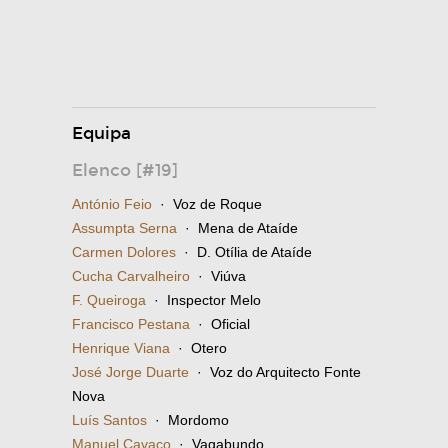
Equipa
Elenco [#19]
António Feio
· Voz de Roque
Assumpta Serna
· Mena de Ataíde
Carmen Dolores
· D. Otília de Ataíde
Cucha Carvalheiro
· Viúva
F. Queiroga
· Inspector Melo
Francisco Pestana
· Oficial
Henrique Viana
· Otero
José Jorge Duarte
· Voz do Arquitecto Fonte
Nova
Luís Santos
· Mordomo
Manuel Cavaco
· Vagabundo