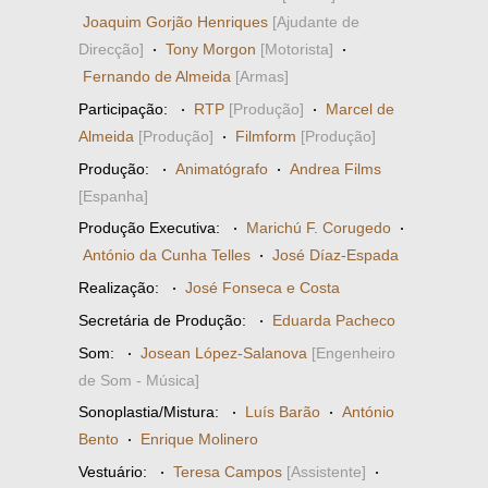
Joaquim Gorjão Henriques
[Ajudante de
Direcção]
·
Tony Morgon
[Motorista]
·
Fernando de Almeida
[Armas]
Participação:
·
RTP
[Produção]
·
Marcel de
Almeida
[Produção]
·
Filmform
[Produção]
Produção:
·
Animatógrafo
·
Andrea Films
[Espanha]
Produção Executiva:
·
Marichú F. Corugedo
·
António da Cunha Telles
·
José Díaz-Espada
Realização:
·
José Fonseca e Costa
Secretária de Produção:
·
Eduarda Pacheco
Som:
·
Josean López-Salanova
[Engenheiro
de Som - Música]
Sonoplastia/Mistura:
·
Luís Barão
·
António
Bento
·
Enrique Molinero
Vestuário:
·
Teresa Campos
[Assistente]
·