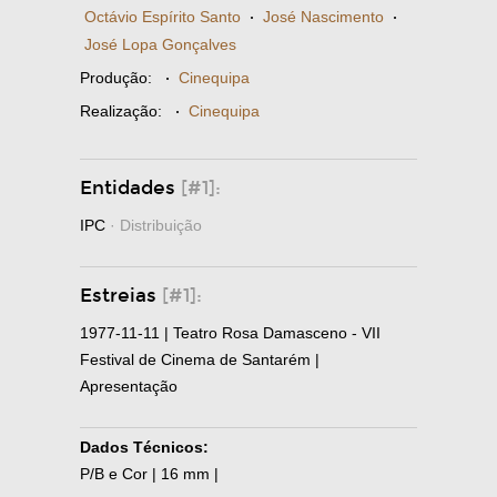
Octávio Espírito Santo
·
José Nascimento
·
José Lopa Gonçalves
Produção:
·
Cinequipa
Realização:
·
Cinequipa
Entidades
[#1]:
IPC
· Distribuição
Estreias
[#1]:
1977-11-11 | Teatro Rosa Damasceno - VII
Festival de Cinema de Santarém |
Apresentação
Dados Técnicos:
P/B e Cor | 16 mm |