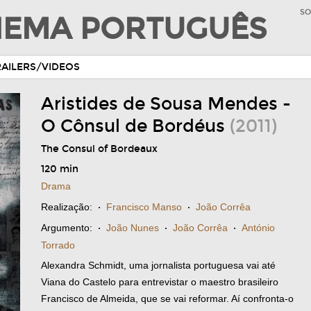
SO
INEMA PORTUGUÊS
RAILERS/VIDEOS
Aristides de Sousa Mendes -
O Cônsul de Bordéus
(2011)
The Consul of Bordeaux
120 min
Drama
Realização:
·
Francisco Manso
·
João Corrêa
Argumento:
·
João Nunes
·
João Corrêa
·
António
Torrado
Alexandra Schmidt, uma jornalista portuguesa vai até
Viana do Castelo para entrevistar o maestro brasileiro
Francisco de Almeida, que se vai reformar. Aí confronta-o