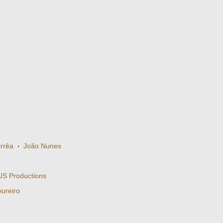
rrêa
·
João Nunes
S Productions
oureiro