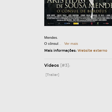
Mendes.
O cônsul
...
Ver mais
Mais informações:
Website externo
Videos
[#3]:
[Trailer]