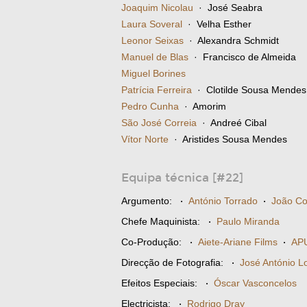
Joaquim Nicolau
· José Seabra
Laura Soveral
· Velha Esther
Leonor Seixas
· Alexandra Schmidt
Manuel de Blas
· Francisco de Almeida
Miguel Borines
Patrícia Ferreira
· Clotilde Sousa Mendes
Pedro Cunha
· Amorim
São José Correia
· Andreé Cibal
Vítor Norte
· Aristides Sousa Mendes
Equipa técnica [#22]
Argumento:
·
António Torrado
·
João Co
Chefe Maquinista:
·
Paulo Miranda
Co-Produção:
·
Aiete-Ariane Films
·
APU
Direcção de Fotografia:
·
José António L
Efeitos Especiais:
·
Óscar Vasconcelos
Electricista:
·
Rodrigo Dray