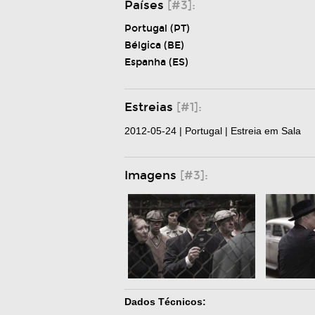
Países
[#3]:
Portugal (PT)
Bélgica (BE)
Espanha (ES)
Estreias
[#1]:
2012-05-24 | Portugal | Estreia em Sala
Imagens
[#3]:
Dados Técnicos: