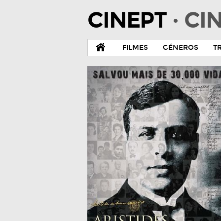
CINEPT
· C
FILMES
GÉNEROS
T