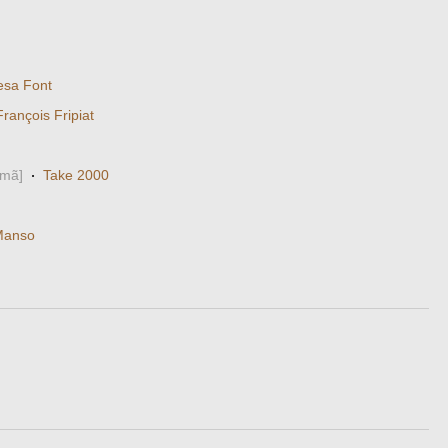
esa Font
François Fripiat
emã]
·
Take 2000
Manso