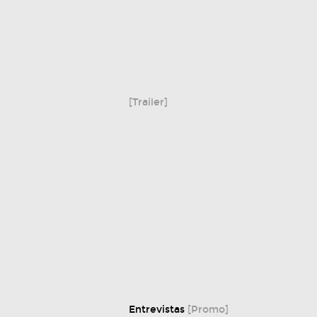
[Trailer]
Entrevistas
[Promo]