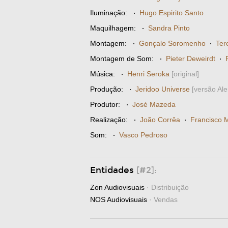
Iluminação:
·
Hugo Espirito Santo
Maquilhagem:
·
Sandra Pinto
Montagem:
·
Gonçalo Soromenho
·
Ter
Montagem de Som:
·
Pieter Deweirdt
·
Música:
·
Henri Seroka
[original]
Produção:
·
Jeridoo Universe
[versão Al
Produtor:
·
José Mazeda
Realização:
·
João Corrêa
·
Francisco 
Som:
·
Vasco Pedroso
Entidades
[#2]:
Zon Audiovisuais
· Distribuição
NOS Audiovisuais
· Vendas