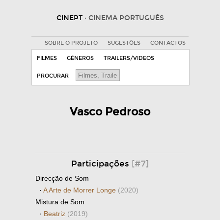
CINEPT
· CINEMA PORTUGUÊS
SOBRE O PROJETO
SUGESTÕES
CONTACTOS
FILMES
GÉNEROS
TRAILERS/VIDEOS
PROCURAR
Vasco Pedroso
Participações
[#7]
Direcção de Som
·
A Arte de Morrer Longe
(2020)
Mistura de Som
·
Beatriz
(2019)