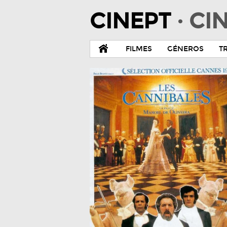
CINEPT
· C
FILMES
GÉNEROS
T