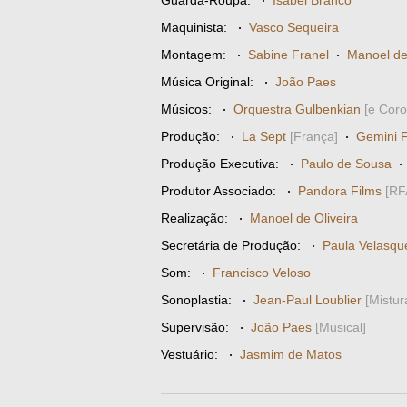
Guarda-Roupa:
·
Isabel Branco
Maquinista:
·
Vasco Sequeira
Montagem:
·
Sabine Franel
·
Manoel de
Música Original:
·
João Paes
Músicos:
·
Orquestra Gulbenkian
[e Cor
Produção:
·
La Sept
[França]
·
Gemini F
Produção Executiva:
·
Paulo de Sousa
Produtor Associado:
·
Pandora Films
[RF
Realização:
·
Manoel de Oliveira
Secretária de Produção:
·
Paula Velasqu
Som:
·
Francisco Veloso
Sonoplastia:
·
Jean-Paul Loublier
[Mistur
Supervisão:
·
João Paes
[Musical]
Vestuário:
·
Jasmim de Matos