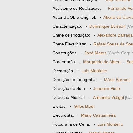
Assistente de Realização:
·
Fernando Ven
Autor da Obra Original:
·
Álvaro do Carva
Caracterização:
·
Dominique Buisson
[Ca
Chefe de Produção:
·
Alexandre Barrada
Chefe Electricista:
·
Rafael Sousa de So
Construções:
·
José Matos
[Chefe Carpin
Coreografia:
·
Margarida de Abreu
·
Sa
Decoração:
·
Luís Monteiro
Direcção de Fotografia:
·
Mário Barroso
Direcção de Som:
·
Joaquim Pinto
Direcção Musical:
·
Armando Vidigal
[Can
Efeitos:
·
Gilles Blast
Electricista:
·
Mário Castanheira
Fotografia de Cena:
·
Luís Monteiro