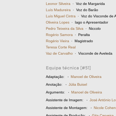
Leonor Silveira
· Voz de Margarida
Luís Madureira
· Voz do Barão
Luís Miguel Cintra
· Voz do Visconde de 
Oliveira Lopes
· Iago o Apresentador
Pedro Teixeira da Silva
· Niccolo
Rogério Samora
· Peralta
Rogério Vieira
· Magistrado
Teresa Corte Real
Vaz de Carvalho
· Visconde de Aveleda
Equipa técnica [#51]
Adaptação:
·
Manoel de Oliveira
Anotação:
·
Júlia Buisel
Argumento:
·
Manoel de Oliveira
Assistente de Imagem:
·
José António Lo
Assistente de Montagem:
·
Nicole Cohen
Assistente de Produção:
·
Gita Cerveira