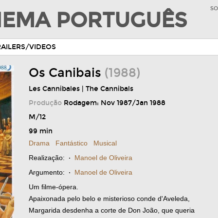
SO
INEMA PORTUGUÊS
RAILERS/VIDEOS
Os Canibais
(1988)
Les Cannibales | The Cannibals
Produção
Rodagem: Nov 1987/Jan 1988
M/12
99 min
Drama
Fantástico
Musical
Realização:
·
Manoel de Oliveira
Argumento:
·
Manoel de Oliveira
Um filme-ópera.
Apaixonada pelo belo e misterioso conde d'Aveleda,
Margarida desdenha a corte de Don João, que queria