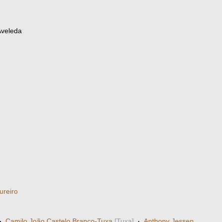
Aveleda
ureiro
·
Camilo João Castelo Branco-Tuxa
[Tuxa]
·
Anthony Jessen