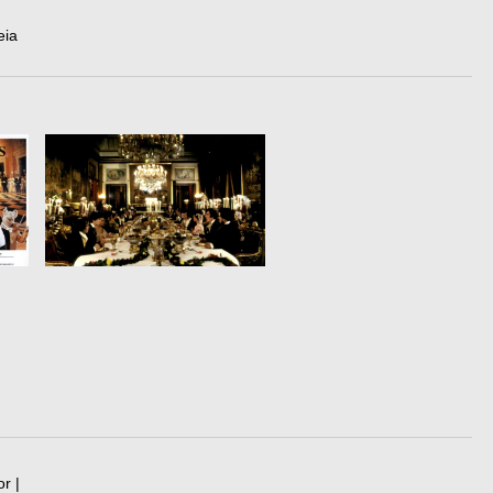
eia
r |