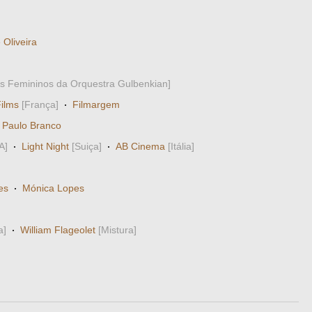
 Oliveira
os Femininos da Orquestra Gulbenkian]
ilms
[França]
·
Filmargem
·
Paulo Branco
A]
·
Light Night
[Suiça]
·
AB Cinema
[Itália]
es
·
Mónica Lopes
a]
·
William Flageolet
[Mistura]