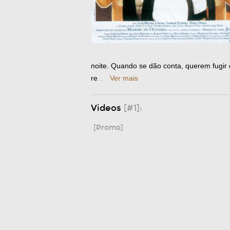
noite. Quando se dão conta, querem fugir 
re
...
Ver mais
Videos
[#1]:
[Promo]