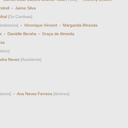
drell
·
Jaime Silva
lhal
[Os Canibais]
beleireira]
·
Véronique Vincent
·
Margarida Miranda
s
·
Danièlle Beraha
·
Graça de Almeida
usa
teiro]
ndra Neves
[Assistente]
tores]
·
Ana Neves Ferreira
[Actores]