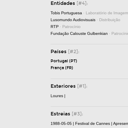
Entidades
[#4]:
Tobis Portuguesa
· Laboratório de Image
Lusomundo Audiovisuais
· Distribuição
RTP
· Patrocínio
Fundação Calouste Gulbenkian
· Patrocíni
Países
[#2]:
Portugal (PT)
França (FR)
Exteriores
[#1]:
Loures |
Estreias
[#3]:
1988-05-05 | Festival de Cannes | Aprese