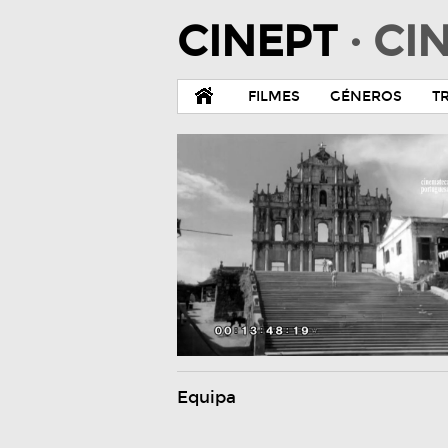
CINEPT
· C
FILMES
GÉNEROS
T
Equipa