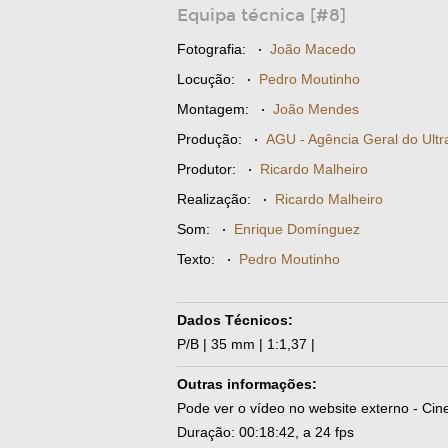
Equipa técnica [#8]
Fotografia:
·
João Macedo
Locução:
·
Pedro Moutinho
Montagem:
·
João Mendes
Produção:
·
AGU - Agência Geral do Ult
Produtor:
·
Ricardo Malheiro
Realização:
·
Ricardo Malheiro
Som:
·
Enrique Domínguez
Texto:
·
Pedro Moutinho
Dados Técnicos:
P/B | 35 mm | 1:1,37 |
Outras informações:
Pode ver o vídeo no website externo - Cin
Duração: 00:18:42, a 24 fps