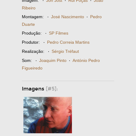
Imagem:
·
Jon Jost
·
Rui Poças
·
João
Ribeiro
Montagem:
·
José Nascimento
·
Pedro
Duarte
Produção:
·
SP Filmes
Produtor:
·
Pedro Correia Martins
Realização:
·
Sérgio Tréfaut
Som:
·
Joaquim Pinto
·
António Pedro
Figueiredo
Imagens
[#5]: