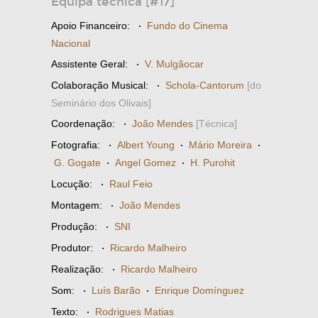
Equipa técnica [#17]
Apoio Financeiro:
·
Fundo do Cinema
Nacional
Assistente Geral:
·
V. Mulgãocar
Colaboração Musical:
·
Schola-Cantorum
[do
Seminário dos Olivais]
Coordenação:
·
João Mendes
[Técnica]
Fotografia:
·
Albert Young
·
Mário Moreira
·
G. Gogate
·
Angel Gomez
·
H. Purohit
Locução:
·
Raul Feio
Montagem:
·
João Mendes
Produção:
·
SNI
Produtor:
·
Ricardo Malheiro
Realização:
·
Ricardo Malheiro
Som:
·
Luís Barão
·
Enrique Domínguez
Texto:
·
Rodrigues Matias