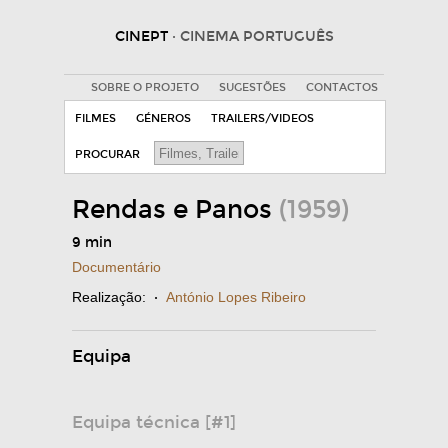
CINEPT
· CINEMA PORTUGUÊS
SOBRE O PROJETO
SUGESTÕES
CONTACTOS
FILMES
GÉNEROS
TRAILERS/VIDEOS
PROCURAR
Rendas e Panos
(1959)
9 min
Documentário
Realização:
·
António Lopes Ribeiro
Equipa
Equipa técnica [#1]