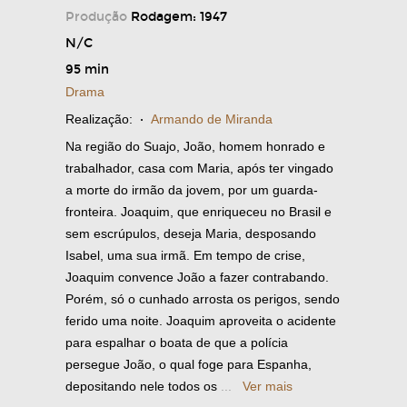
Produção
Rodagem: 1947
N/C
95 min
Drama
Realização:
·
Armando de Miranda
Na região do Suajo, João, homem honrado e
trabalhador, casa com Maria, após ter vingado
a morte do irmão da jovem, por um guarda-
fronteira. Joaquim, que enriqueceu no Brasil e
sem escrúpulos, deseja Maria, desposando
Isabel, uma sua irmã. Em tempo de crise,
Joaquim convence João a fazer contrabando.
Porém, só o cunhado arrosta os perigos, sendo
ferido uma noite. Joaquim aproveita o acidente
para espalhar o boata de que a polícia
persegue João, o qual foge para Espanha,
depositando nele todos os
...
Ver mais