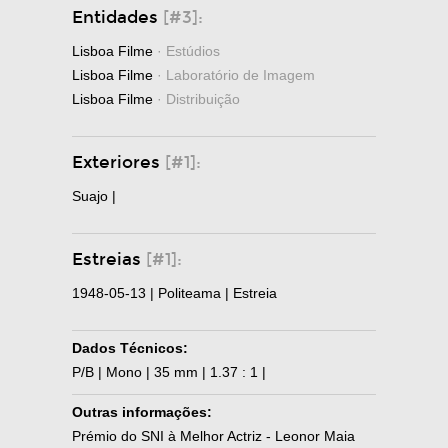
Entidades
[#3]:
Lisboa Filme
· Estúdios
Lisboa Filme
· Laboratório de Imagem
Lisboa Filme
· Distribuição
Exteriores
[#1]:
Suajo |
Estreias
[#1]:
1948-05-13 | Politeama | Estreia
Dados Técnicos:
P/B | Mono | 35 mm | 1.37 : 1 |
Outras informações:
Prémio do SNI à Melhor Actriz - Leonor Maia