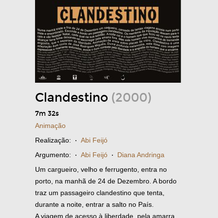
Clandestino
(2000)
7m 32s
Animação
Realização:
·
Abi Feijó
Argumento:
·
Abi Feijó
·
Diana Andringa
Um cargueiro, velho e ferrugento, entra no
porto, na manhã de 24 de Dezembro. A bordo
traz um passageiro clandestino que tenta,
durante a noite, entrar a salto no País.
A viagem de acesso à liberdade, pela amarra