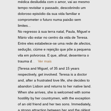
médica desiludida com o amor, vai ao mesmo
tempo revisitar o passado, descobrindo um
doloroso episódio da sua vida familiar e
comprometer o futuro numa paixão sem
limites...
No regresso à sua terra natal, Paula, Miguel e
Mário vão estar no centro da vida de Teresa.
Entre eles estabelece-se uma rede de afectos,
sedução, ciúme e rejeição que põe a pequena
vila em polvorosa. E que, afinal, desenterra o
trauma d
...
Ver mais
[Teresa and Miguel, of 35 and 15 years
respectively, get involved. Teresa is a doctor
and, after a frustrated love life, she decides to
abandon Lisbon and returns to her native land.
When she arrives, she is welcomed with some
hostility by her countrymen, with the exception
of an old friend and her two sons. Immediately,
a strong attraction between her and the oldest