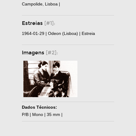
Campolide, Lisboa |
Estreias
[#1]:
1964-01-29 | Odeon (Lisboa) | Estreia
Imagens
[#2]:
Dados Técnicos:
P/B | Mono | 35 mm |