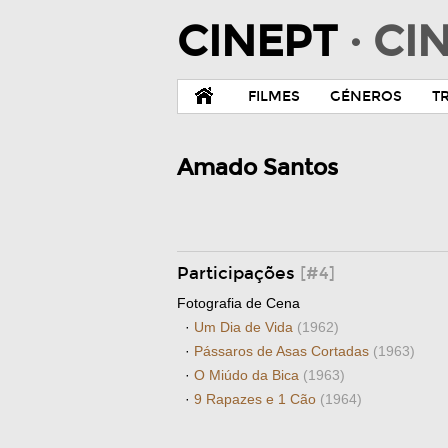
CINEPT
· C
FILMES
GÉNEROS
T
Amado Santos
Participações
[#4]
Fotografia de Cena
·
Um Dia de Vida
(1962)
·
Pássaros de Asas Cortadas
(1963)
·
O Miúdo da Bica
(1963)
·
9 Rapazes e 1 Cão
(1964)