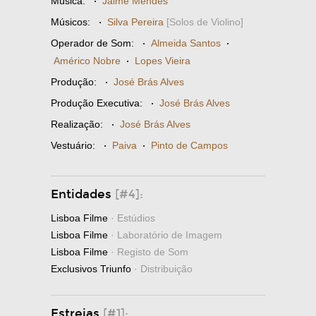
Música:
·
Jaime Mendes
Músicos:
·
Silva Pereira
[Solos de Violino]
Operador de Som:
·
Almeida Santos
·
Américo Nobre
·
Lopes Vieira
Produção:
·
José Brás Alves
Produção Executiva:
·
José Brás Alves
Realização:
·
José Brás Alves
Vestuário:
·
Paiva
·
Pinto de Campos
Entidades
[#4]:
Lisboa Filme
· Estúdios
Lisboa Filme
· Laboratório de Imagem
Lisboa Filme
· Registo de Som
Exclusivos Triunfo
· Distribuição
Estreias
[#1]: