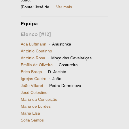
[Fonte: José de
...
Ver mais
Equipa
Elenco [#12]
Ada Luftmann
· Anustchka
António Coutinho
António Rosa
· Moço das Cavalariças
Emília de Oliveira
· Costureira
Erico Braga
· D. Jacinto
Igrejas Caeiro
· João
João Villaret
· Pedro Derminova
José Celestino
Maria da Conceição
Maria de Lurdes
Maria Elsa
Sofia Santos