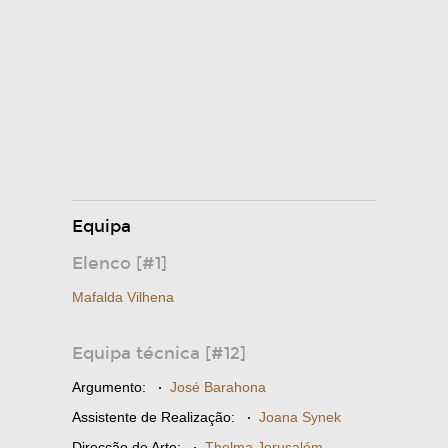
Equipa
Elenco [#1]
Mafalda Vilhena
Equipa técnica [#12]
Argumento:
·
José Barahona
Assistente de Realização:
·
Joana Synek
Direcção de Arte:
·
Thelma Jerusalém