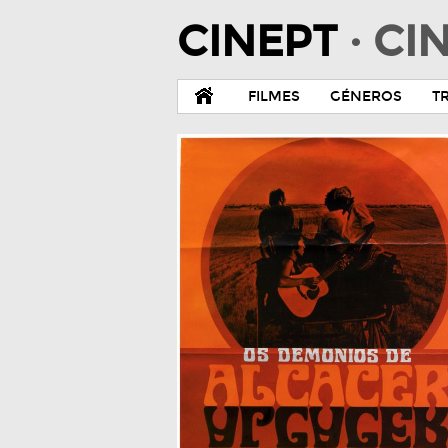
CINEPT
· C
FILMES
GÉNEROS
T