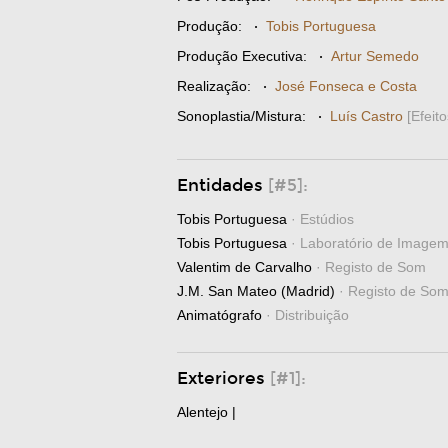
Produção:
·
Tobis Portuguesa
Produção Executiva:
·
Artur Semedo
Realização:
·
José Fonseca e Costa
Sonoplastia/Mistura:
·
Luís Castro
[Efeito
Entidades
[#5]:
Tobis Portuguesa
· Estúdios
Tobis Portuguesa
· Laboratório de Image
Valentim de Carvalho
· Registo de Som
J.M. San Mateo (Madrid)
· Registo de So
Animatógrafo
· Distribuição
Exteriores
[#1]:
Alentejo |