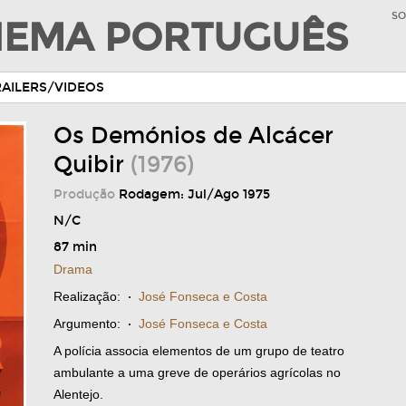
SO
INEMA PORTUGUÊS
RAILERS/VIDEOS
Os Demónios de Alcácer
Quibir
(1976)
Produção
Rodagem: Jul/Ago 1975
N/C
87 min
Drama
Realização:
·
José Fonseca e Costa
Argumento:
·
José Fonseca e Costa
A polícia associa elementos de um grupo de teatro
ambulante a uma greve de operários agrícolas no
Alentejo.