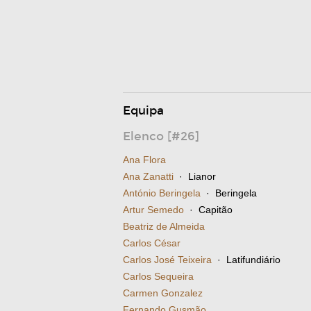
Equipa
Elenco [#26]
Ana Flora
Ana Zanatti
· Lianor
António Beringela
· Beringela
Artur Semedo
· Capitão
Beatriz de Almeida
Carlos César
Carlos José Teixeira
· Latifundiário
Carlos Sequeira
Carmen Gonzalez
Fernando Gusmão