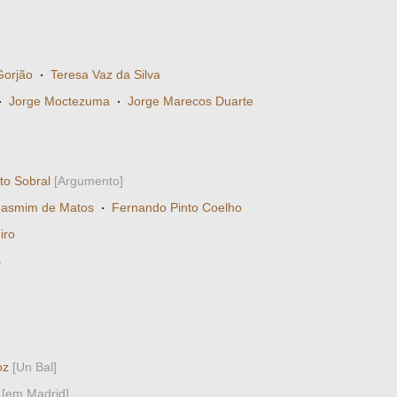
Gorjão
·
Teresa Vaz da Silva
·
Jorge Moctezuma
·
Jorge Marecos Duarte
to Sobral
[Argumento]
Jasmim de Matos
·
Fernando Pinto Coelho
iro
s
oz
[Un Bal]
[em Madrid]