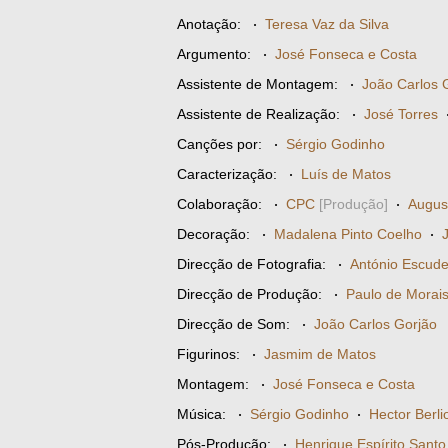
Anotação:
·
Teresa Vaz da Silva
Argumento:
·
José Fonseca e Costa
Assistente de Montagem:
·
João Carlos 
Assistente de Realização:
·
José Torres
Canções por:
·
Sérgio Godinho
Caracterização:
·
Luís de Matos
Colaboração:
·
CPC
[Produção]
·
Augus
Decoração:
·
Madalena Pinto Coelho
·
Direcção de Fotografia:
·
António Escude
Direcção de Produção:
·
Paulo de Morai
Direcção de Som:
·
João Carlos Gorjão
Figurinos:
·
Jasmim de Matos
Montagem:
·
José Fonseca e Costa
Música:
·
Sérgio Godinho
·
Hector Berli
Pós-Produção:
·
Henrique Espírito Santo