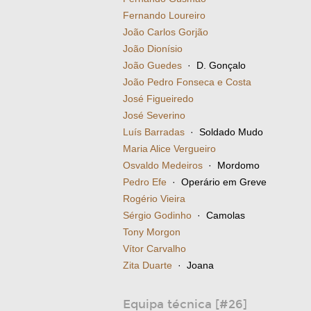
Fernando Loureiro
João Carlos Gorjão
João Dionísio
João Guedes
· D. Gonçalo
João Pedro Fonseca e Costa
José Figueiredo
José Severino
Luís Barradas
· Soldado Mudo
Maria Alice Vergueiro
Osvaldo Medeiros
· Mordomo
Pedro Efe
· Operário em Greve
Rogério Vieira
Sérgio Godinho
· Camolas
Tony Morgon
Vítor Carvalho
Zita Duarte
· Joana
Equipa técnica [#26]