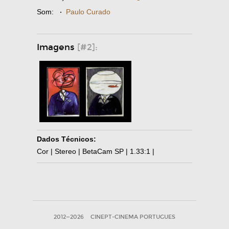
Som:
·
Paulo Curado
Imagens
[#2]:
Dados Técnicos:
Cor | Stereo | BetaCam SP | 1.33:1 |
2012—2026
CINEPT-CINEMA PORTUGUES