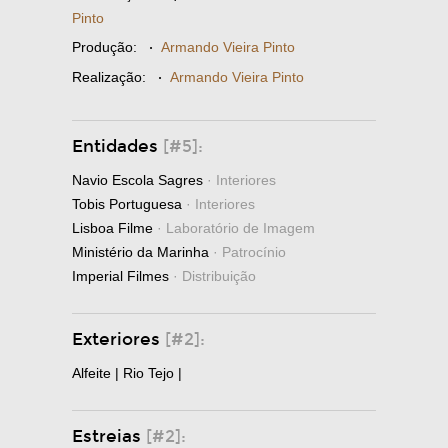
Pinto
Produção:
·
Armando Vieira Pinto
Realização:
·
Armando Vieira Pinto
Entidades
[#5]:
Navio Escola Sagres
· Interiores
Tobis Portuguesa
· Interiores
Lisboa Filme
· Laboratório de Imagem
Ministério da Marinha
· Patrocínio
Imperial Filmes
· Distribuição
Exteriores
[#2]:
Alfeite | Rio Tejo |
Estreias
[#2]: