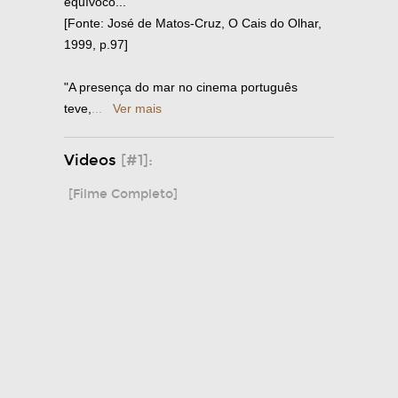
equívoco...
[Fonte: José de Matos-Cruz, O Cais do Olhar,
1999, p.97]
"A presença do mar no cinema português
teve,
...
Ver mais
Videos
[#1]:
[Filme Completo]