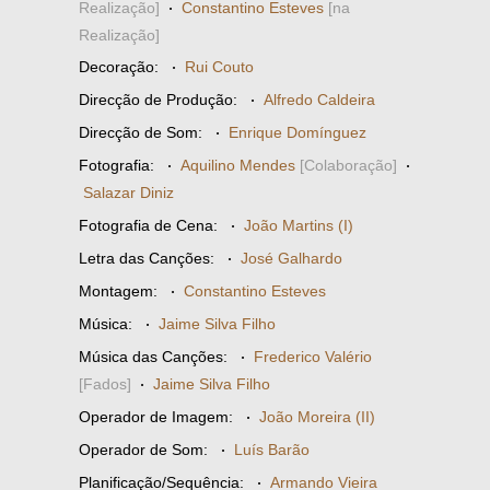
Realização]
·
Constantino Esteves
[na
Realização]
Decoração:
·
Rui Couto
Direcção de Produção:
·
Alfredo Caldeira
Direcção de Som:
·
Enrique Domínguez
Fotografia:
·
Aquilino Mendes
[Colaboração]
·
Salazar Diniz
Fotografia de Cena:
·
João Martins (I)
Letra das Canções:
·
José Galhardo
Montagem:
·
Constantino Esteves
Música:
·
Jaime Silva Filho
Música das Canções:
·
Frederico Valério
[Fados]
·
Jaime Silva Filho
Operador de Imagem:
·
João Moreira (II)
Operador de Som:
·
Luís Barão
Planificação/Sequência:
·
Armando Vieira