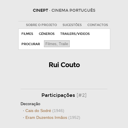
CINEPT
· CINEMA PORTUGUÊS
SOBRE O PROJETO
SUGESTÕES
CONTACTOS
FILMES
GÉNEROS
TRAILERS/VIDEOS
PROCURAR
Rui Couto
Participações
[#2]
Decoração
·
Cais do Sodré
(1946)
·
Eram Duzentos Irmãos
(1952)