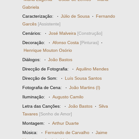
Gabriela
Caracterização:
·
Júlio de Sousa
·
Fernando
Garcês
[Assistente]
Cenários:
·
José Malveira
[Construção]
Decoração:
·
Afonso Costa
[Pinturas]
·
Henrique Mouton Osório
Diálogos:
·
João Bastos
Direcção de Fotografia:
·
Aquilino Mendes
Direcção de Som:
·
Luís Sousa Santos
Fotografia de Cena:
·
João Martins (I)
Iluminação:
·
Augusto Camilo
Letra das Canções:
·
João Bastos
·
Silva
Tavares
[Sonho de Amor]
Montagem:
·
Arthur Duarte
Música:
·
Fernando de Carvalho
·
Jaime