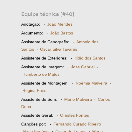
Equipa técnica [#40]
Anotação:
·
João Mendes
Argumento:
·
João Bastos
Assistente de Cenografia:
·
António dos
Santos
·
Óscar Silva Tavares
Assistente de Exteriores:
·
Ilídio dos Santos
Assistente de Imagem:
·
José Gabriel
·
Humberto de Matos
Assistente de Montagem:
·
Noémia Malveira
·
Regina Fróis
Assistente de Som:
·
Mário Malveira
·
Carlos
Deus
Assistente Geral:
·
Orestes Fontes
Canções por:
·
Fernando Curado Ribeiro
·
Maria Eugénia
·
Óscar de Lemos
·
Maria