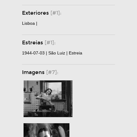
Exteriores
[#1]:
Lisboa |
Estreias
[#1]:
1944-07-03 | São Luiz | Estreia
Imagens
[#7]: