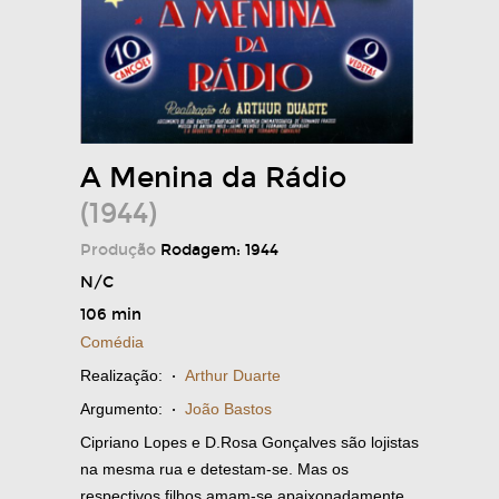
A Menina da Rádio
(1944)
Produção
Rodagem: 1944
N/C
106 min
Comédia
Realização:
·
Arthur Duarte
Argumento:
·
João Bastos
Cipriano Lopes e D.Rosa Gonçalves são lojistas
na mesma rua e detestam-se. Mas os
respectivos filhos amam-se apaixonadamente.