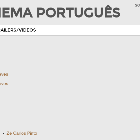
SO
INEMA PORTUGUÊS
RAILERS/VIDEOS
eves
eves
s
·
Zé Carlos Pinto