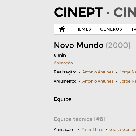
CINEPT
· C
FILMES
GÉNEROS
T
Novo Mundo
(2000)
6 min
Animação
Realização:
·
António Antunes
·
Jorge N
Argumento:
·
António Antunes
·
Jorge N
Equipa
Equipa técnica [#8]
Animação:
·
Yann Thual
·
Graça Gome