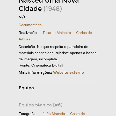
Nasceu Uma Nova
Cidade
(1948)
N/C
Documentário
Realização:
·
Ricardo Malheiro
·
Carlos de
Arbués
Descrição: No que respeita o paradeiro de
materiais conhecidos, subsiste apenas a banda
de imagem, incompleta.
[Fonte: Cinemateca Digital]
Mais informações:
Website externo
Equipa
Equipa técnica [#6]
Fotografia:
·
João Macedo
·
Costa de