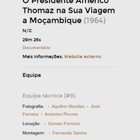
O Presidente Américo
Thomaz na Sua Viagem
a Moçambique
(1964)
N/C
29m 26s
Documentário
Mais informações:
Website externo
Equipa
Equipa técnica [#9]
Fotografia:
·
Aquilino Mendes
·
José
Ferreira
·
Antonino Pirrone
Locução:
·
Gomes Ferreira
Montagem:
·
Fernanda Santos