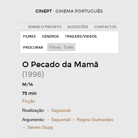
CINEPT
· CINEMA PORTUGUÊS
SOBRE O PROJETO
SUGESTÕES
CONTACTOS
FILMES
GÉNEROS
TRAILERS/VIDEOS
PROCURAR
O Pecado da Mamã
(1996)
M/14
75 min
Ficção
Realização:
·
Saguenail
Argumento:
·
Saguenail
·
Regina Guimarães
·
Steven Stupp